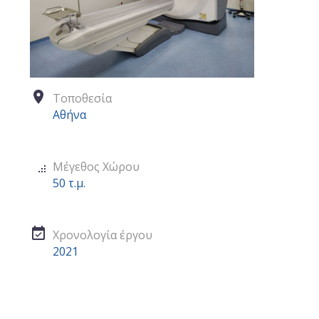


Τοποθεσία
Αθήνα


Μέγεθος Χώρου
50 τ.μ.


Χρονολογία έργου
2021