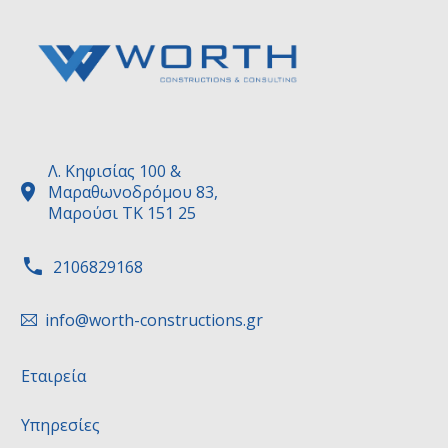
Λ. Κηφισίας 100 &


Μαραθωνοδρόμου 83,
Μαρούσι ΤΚ 151 25


2106829168
info@worth-constructions.gr


Εταιρεία
Υπηρεσίες