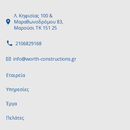
Λ. Κηφισίας 100 &


Μαραθωνοδρόμου 83,
Μαρούσι ΤΚ 151 25


2106829168
info@worth-constructions.gr


Εταιρεία
Υπηρεσίες
Έργα
Πελάτες